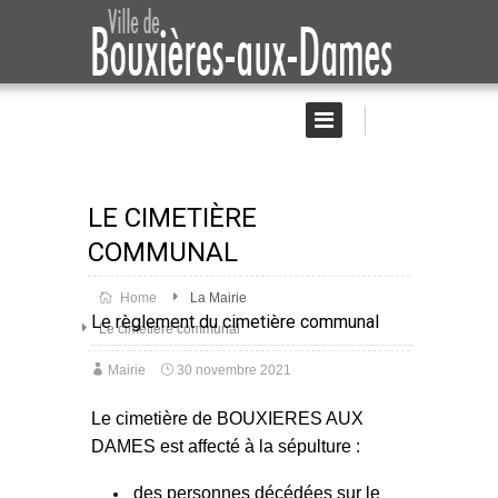
LE CIMETIÈRE
COMMUNAL
Home
La Mairie
Le règlement du cimetière communal
Le cimetière communal
Mairie
30 novembre 2021
Le cimetière de BOUXIERES AUX
DAMES est affecté à la sépulture :
des personnes décédées sur le