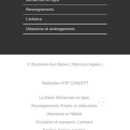
Renseignements
L’enfance
Urbanisme et aménagements
© Bouxières-Aux-Dames |
Mentions légales
|
Réalisation
KTP CONCEPT
La Mairie
Démarches en ligne
Renseignements
Projets et réalisations
Urbanisme et Habitat
Circulation et transports
L’enfance